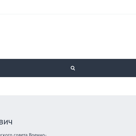
вич
ского совета Военно-