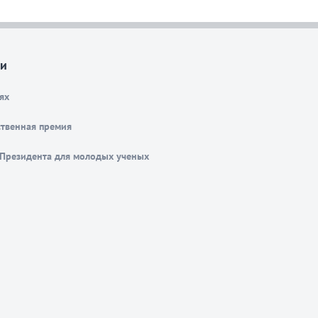
и
ях
ственная премия
Президента для молодых ученых