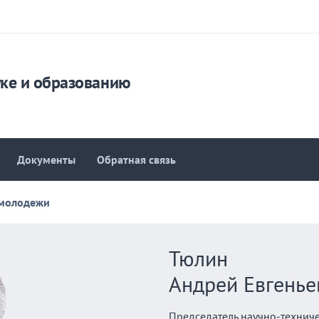
уке и образованию
Документы
Обратная связь
 молодежи
Тюлин
Андрей Евгенье
Председатель научно-техниче