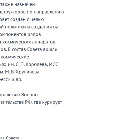
 также назначен
нструкторов по направлению
овет создан с целью
й политики и создания на
компонентов рядов
 космических аппаратов,
ов. В состав Совета вошли
 космические
» им. С. П. Королева, ИСС
м. М. В. Хруничева,
сс» и др.
 коллегию Военно-
тельстве РФ, где курирует
тав Совета