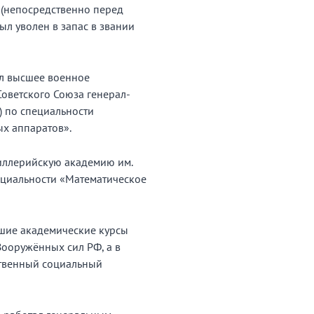
(непосредственно перед
был уволен в запас в звании
ил высшее военное
оветского Союза генерал-
) по специальности
х аппаратов».
иллерийскую академию им.
пециальности «Математическое
шие академические курсы
ооружённых сил РФ, а в
ственный социальный