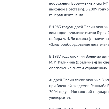
вооружения Вооружённых сил РФ 
выходом в отставку). В 2009 году 
генерал-лейтенанта.
В 1983 году Андрей Тюлин оконч
командное училище имени Героя С
майора А. И. Лизюкова (с отличием
«Электрооборудование летательны
В 1987 году окончил Военную арт
М. И. Калинина (с отличием) по с
обеспечение систем управления».
Андрей Тюлин также окончил Выс
при Военной академии Генштаба В
2004 году — Московский государ
университет.