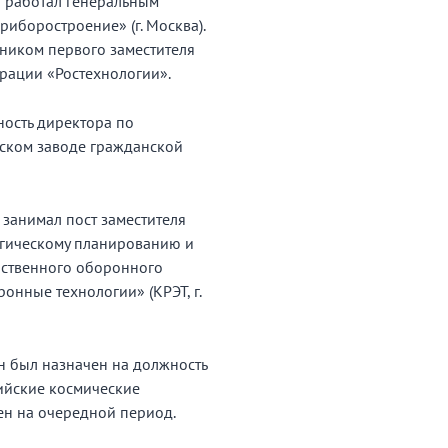
 работал генеральным
иборостроение» (г. Москва).
ником первого заместителя
рации «Ростехнологии».
ность директора по
ьском заводе гражданской
 занимал пост заместителя
егическому планированию и
ственного оборонного
онные технологии» (КРЭТ, г.
н был назначен на должность
ийские космические
ен на очередной период.