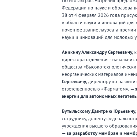
По итогам рассмотрения предлож
Федерации по науке и образован
38 от 4 февраля 2026 года прис
в области науки и инноваций для
почетное звание лауреата премии
науки и инноваций для молодых у
Аникину Александру Сергеевичу,
к
директора отделения - начальник
общества «Высокотехнологический
неорганических материалов имени
Сергеевичу,
директору по развити
ответственностью «Фарматом»,
— 
энергии для автономных летатель
Бутыльскому Дмитрию Юрьевичу
сотруднику, доценту федеральног
учреждения высшего образования 
— за разработку мембран и мемб