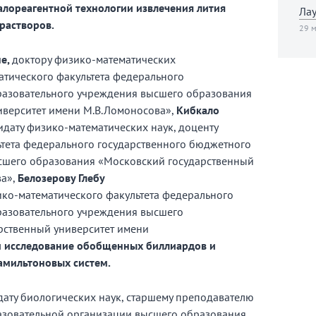
алореагентной технологии извлечения лития
Лау
растворов.
29 м
не,
доктору физико-математических
атического факультета федерального
разовательного учреждения высшего образования
иверситет имени М.В.Ломоносова»,
Кибкало
идату физико-математических наук, доценту
тета федерального государственного бюджетного
сшего образования «Московский государственный
ва»,
Белозерову Глебу
ико-математического факультета федерального
разовательного учреждения высшего
рственный университет имени
 и исследование обобщенных биллиардов
и
амильтоновых систем.
ату биологических наук, старшему преподавателю
зовательной организации высшего образования