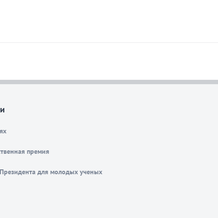
и
ях
ственная премия
Президента для молодых ученых