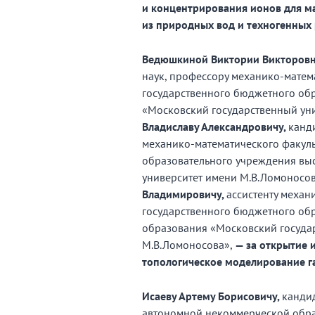
и концентрирования ионов для м
из природных вод и техногенных 
Ведюшкиной Виктории Викторов
наук, профессору механико-матем
государственного бюджетного об
«Московский государственный ун
Владиславу Александровичу,
канд
механико-математического факуль
образовательного учреждения вы
университет имени М.В.Ломоносо
Владимировичу,
ассистенту механ
государственного бюджетного об
образования «Московский госуда
М.В.Ломоносова»,
— за открытие
топологическое моделирование г
Исаеву Артему Борисовичу,
кандид
автономной некоммерческой обра