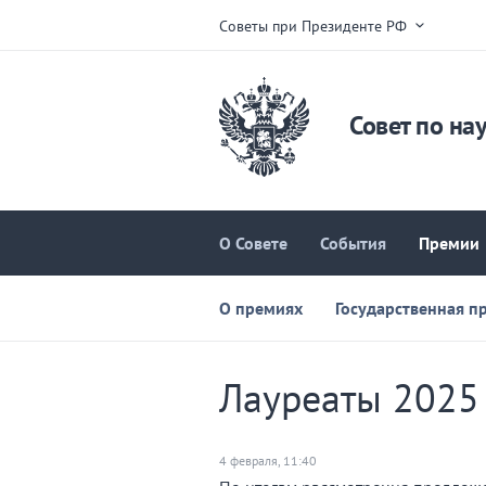
Советы при Президенте РФ
Совет по на
О Совете
События
Премии
О премиях
Государственная п
Лауреаты 2025
4 февраля, 11:40